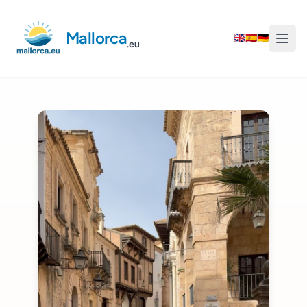
Mallorca
🇬🇧
🇪🇸
🇩🇪
.eu