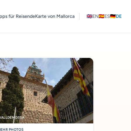
pps für Reisende
Karte von Mallorca
🇬🇧
EN
🇪🇸
ES
🇩🇪
DE
VALLDEMOSSA
EHR PHOTOS