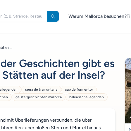
Warum Mallorca besuchen?
Ti
t es...
der Geschichten gibt es
 Stätten auf der Insel?
ça legenden
serra de tramuntana
cap de formentor
rchen
geistergeschichten mallorca
balearische legenden
 sind mit Überlieferungen verbunden, die über
 ihren Reiz über bloßen Stein und Mörtel hinaus
M