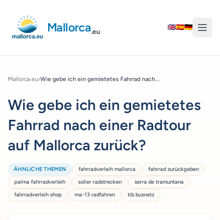
Mallorca
🇬🇧
🇪🇸
🇩🇪
.eu
Mallorca.eu
›
Wie gebe ich ein gemietetes Fahrrad nach...
Wie gebe ich ein gemietetes
Fahrrad nach einer Radtour
auf Mallorca zurück?
ÄHNLICHE THEMEN
fahrradverleih mallorca
fahrrad zurückgeben
palma fahrradverleih
soller radstrecken
serra de tramuntana
fahrradverleih shop
ma-13 radfahren
tib busnetz