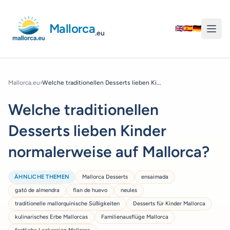
Mallorca
🇬🇧
🇪🇸
🇩🇪
.eu
Mallorca.eu
›
Welche traditionellen Desserts lieben Ki...
Welche traditionellen
Desserts lieben Kinder
normalerweise auf Mallorca?
ÄHNLICHE THEMEN
Mallorca Desserts
ensaimada
gató de almendra
flan de huevo
neules
traditionelle mallorquinische Süßigkeiten
Desserts für Kinder Mallorca
kulinarisches Erbe Mallorcas
Familienausflüge Mallorca