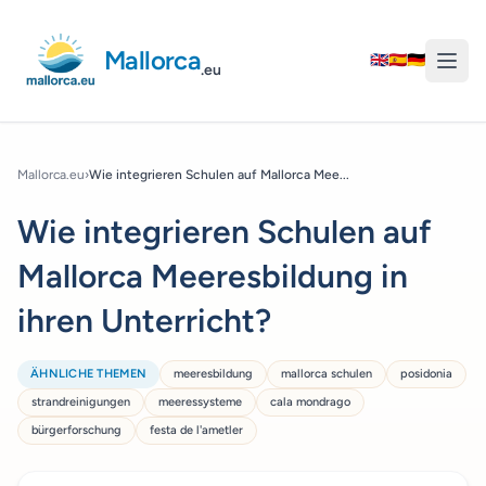
Mallorca
🇬🇧
🇪🇸
🇩🇪
.eu
Mallorca.eu
›
Wie integrieren Schulen auf Mallorca Mee...
Wie integrieren Schulen auf
Mallorca Meeresbildung in
ihren Unterricht?
ÄHNLICHE THEMEN
meeresbildung
mallorca schulen
posidonia
strandreinigungen
meeressysteme
cala mondrago
bürgerforschung
festa de l'ametler