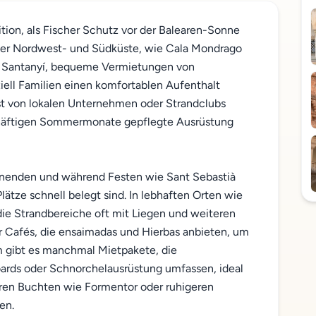
ition, als Fischer Schutz vor der Balearen-Sonne
der Nordwest- und Südküste, wie Cala Mondrago
he Santanyí, bequeme Vermietungen von
ell Familien einen komfortablen Aufenthalt
t von lokalen Unternehmen oder Strandclubs
chäftigen Sommermonate gepflegte Ausrüstung
nenden und während Festen wie Sant Sebastià
ätze schnell belegt sind. In lebhaften Orten wie
die Strandbereiche oft mit Liegen und weiteren
r Cafés, die ensaimadas und Hierbas anbieten, um
 gibt es manchmal Mietpakete, die
ds oder Schnorchelausrüstung umfassen, ideal
laren Buchten wie Formentor oder ruhigeren
en.