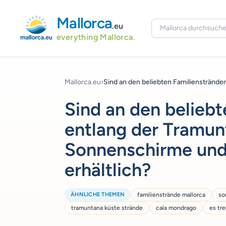
Mallorca
.eu
everything Mallorca.
Mallorca.eu
›
Sind an den beliebten Familienstränden 
Sind an den belieb
entlang der Tramu
Sonnenschirme und 
erhältlich?
ÄHNLICHE THEMEN
familienstrände mallorca
so
tramuntana küste strände
cala mondrago
es tr