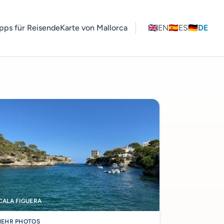
pps für Reisende
Karte von Mallorca
🇬🇧
EN
🇪🇸
ES
🇩🇪
DE
CALA FIGUERA
EHR PHOTOS