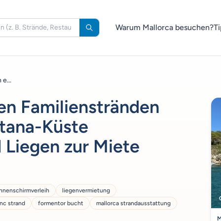
Warum Mallorca besuchen?
Ti
e...
ten Familienstränden
ntana-Küste
Liegen zur Miete
nnenschirmverleih
liegenvermietung
enc strand
formentor bucht
mallorca strandausstattung
M