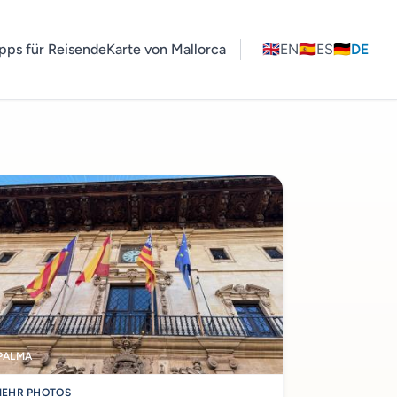
pps für Reisende
Karte von Mallorca
🇬🇧
EN
🇪🇸
ES
🇩🇪
DE
PALMA
EHR PHOTOS