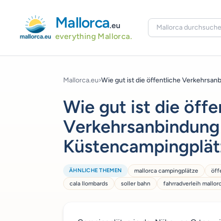
Mallorca
.eu
everything Mallorca.
Mallorca.eu
›
Wie gut ist die öffentliche Verkehrsanbi
Wie gut ist die öffe
Verkehrsanbindung
Küstencampingplät
ÄHNLICHE THEMEN
mallorca campingplätze
öff
cala llombards
soller bahn
fahrradverleih mallor