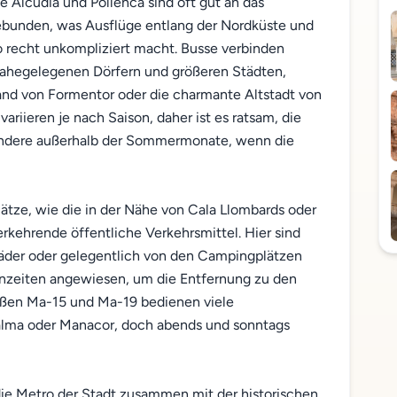
 Alcudia und Pollenca sind oft gut an das
gebunden, was Ausflüge entlang der Nordküste und
 recht unkompliziert macht. Busse verbinden
nahegelegenen Dörfern und größeren Städten,
and von Formentor oder die charmante Altstadt von
ariieren je nach Saison, daher ist es ratsam, die
sondere außerhalb der Sommermonate, wenn die
ze, wie die in der Nähe von Cala Llombards oder
erkehrende öffentliche Verkehrsmittel. Hier sind
äder oder gelegentlich von den Campingplätzen
enzeiten angewiesen, um die Entfernung zu den
aßen Ma-15 und Ma-19 bedienen viele
alma oder Manacor, doch abends und sonntags
die Metro der Stadt zusammen mit der historischen