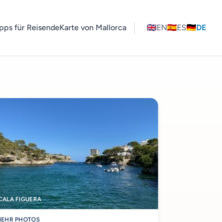
pps für Reisende
Karte von Mallorca
🇬🇧
EN
🇪🇸
ES
🇩🇪
DE
CALA FIGUERA
EHR PHOTOS