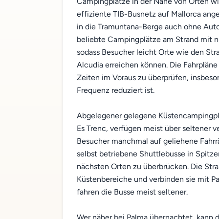
Campingplätze in der Nähe von Orten wie
effiziente TIB-Busnetz auf Mallorca an
in die Tramuntana-Berge auch ohne Auto
beliebte Campingplätze am Strand mit 
sodass Besucher leicht Orte wie den Str
Alcudia erreichen können. Die Fahrpläne v
Zeiten im Voraus zu überprüfen, insbe
Frequenz reduziert ist.
Abgelegener gelegene Küstencampingplät
Es Trenc, verfügen meist über seltener v
Besucher manchmal auf geliehene Fahrr
selbst betriebene Shuttlebusse in Spitz
nächsten Orten zu überbrücken. Die Str
Küstenbereiche und verbinden sie mit P
fahren die Busse meist seltener.
Wer näher bei Palma übernachtet, kann 