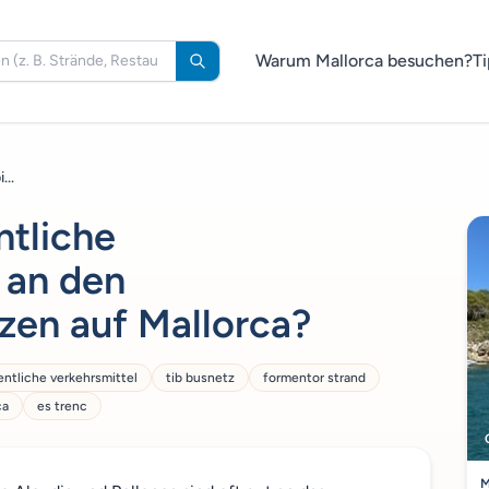
Warum Mallorca besuchen?
Ti
...
ntliche
 an den
zen auf Mallorca?
entliche verkehrsmittel
tib busnetz
formentor strand
ca
es trenc
M