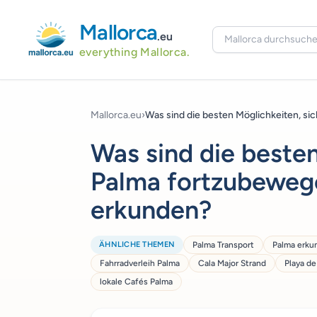
Mallorca
.eu
everything Mallorca.
Mallorca.eu
›
Was sind die besten Möglichkeiten, sich
Was sind die besten
Palma fortzubewege
erkunden?
ÄHNLICHE THEMEN
Palma Transport
Palma erku
Fahrradverleih Palma
Cala Major Strand
Playa de
lokale Cafés Palma