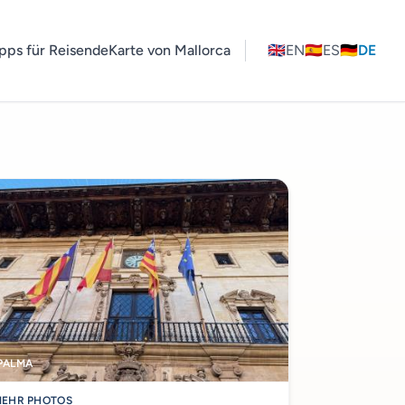
pps für Reisende
Karte von Mallorca
🇬🇧
EN
🇪🇸
ES
🇩🇪
DE
PALMA
EHR PHOTOS