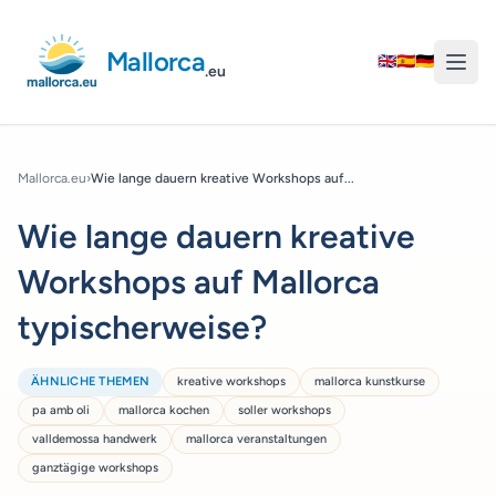
Mallorca
🇬🇧
🇪🇸
🇩🇪
.eu
Mallorca.eu
›
Wie lange dauern kreative Workshops auf...
Wie lange dauern kreative
Workshops auf Mallorca
typischerweise?
ÄHNLICHE THEMEN
kreative workshops
mallorca kunstkurse
pa amb oli
mallorca kochen
soller workshops
valldemossa handwerk
mallorca veranstaltungen
ganztägige workshops