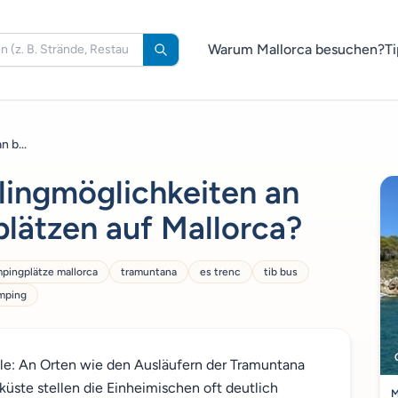
Warum Mallorca besuchen?
Ti
 b...
lingmöglichkeiten an
lätzen auf Mallorca?
pingplätze mallorca
tramuntana
es trenc
tib bus
amping
olle: An Orten wie den Ausläufern der Tramuntana
küste stellen die Einheimischen oft deutlich
M