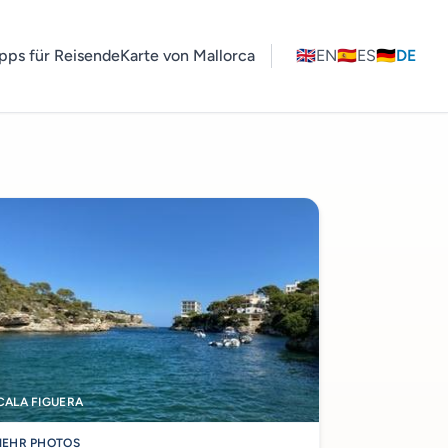
pps für Reisende
Karte von Mallorca
🇬🇧
EN
🇪🇸
ES
🇩🇪
DE
CALA FIGUERA
EHR PHOTOS