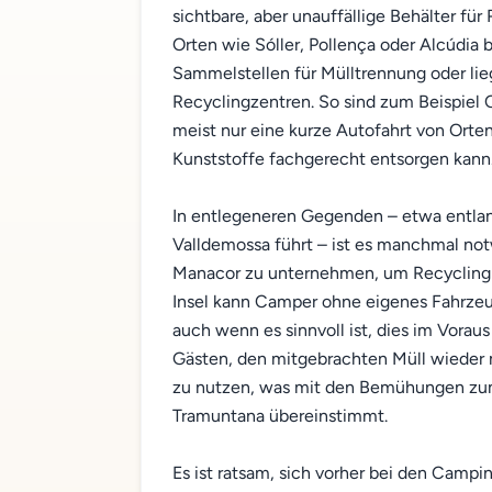
sichtbare, aber unauffällige Behälter fü
Orten wie Sóller, Pollença oder Alcúdia 
Sammelstellen für Mülltrennung oder li
Recyclingzentren. So sind zum Beispiel
meist nur eine kurze Autofahrt von Orte
Kunststoffe fachgerecht entsorgen kann
In entlegeneren Gegenden – etwa entlan
Valldemossa führt – ist es manchmal no
Manacor zu unternehmen, um Recyclingm
Insel kann Camper ohne eigenes Fahrzeu
auch wenn es sinnvoll ist, dies im Vora
Gästen, den mitgebrachten Müll wieder 
zu nutzen, was mit den Bemühungen zum
Tramuntana übereinstimmt.
Es ist ratsam, sich vorher bei den Campi