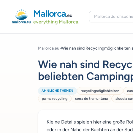
Mallorca
.eu
everything Mallorca.
Mallorca.eu
›
Wie nah sind Recyclingmöglichkeiten an
Wie nah sind Recyc
beliebten Campingp
ÄHNLICHE THEMEN
recyclingmöglichkeiten
cam
palma recycling
serra de tramuntana
alcudia c
Kleine Details spielen hier eine große R
oder in der Nähe der Buchten an der Süd