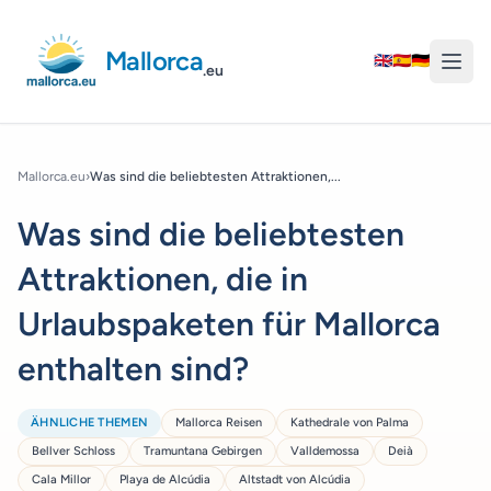
Mallorca
🇬🇧
🇪🇸
🇩🇪
.eu
Mallorca.eu
›
Was sind die beliebtesten Attraktionen,...
Was sind die beliebtesten
Attraktionen, die in
Urlaubspaketen für Mallorca
enthalten sind?
ÄHNLICHE THEMEN
Mallorca Reisen
Kathedrale von Palma
Bellver Schloss
Tramuntana Gebirgen
Valldemossa
Deià
Cala Millor
Playa de Alcúdia
Altstadt von Alcúdia