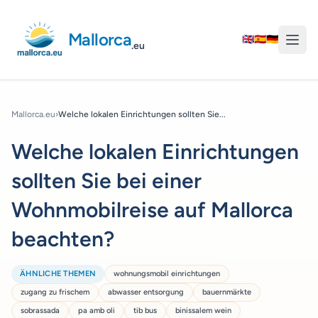
Mallorca
🇬🇧
🇪🇸
🇩🇪
.eu
Mallorca.eu
›
Welche lokalen Einrichtungen sollten Sie...
Welche lokalen Einrichtungen
sollten Sie bei einer
Wohnmobilreise auf Mallorca
beachten?
ÄHNLICHE THEMEN
wohnungsmobil einrichtungen
zugang zu frischem
abwasser entsorgung
bauernmärkte
sobrassada
pa amb oli
tib bus
binissalem wein