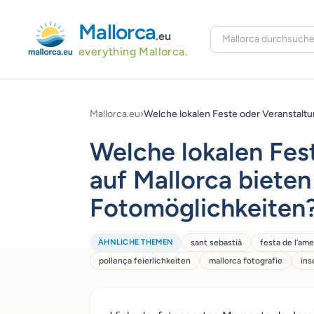
Mallorca
.eu
everything Mallorca.
Mallorca.eu
›
Welche lokalen Feste oder Veranstaltun
Welche lokalen Fes
auf Mallorca bieten
Fotomöglichkeiten
ÄHNLICHE THEMEN
sant sebastià
festa de l’ame
pollença feierlichkeiten
mallorca fotografie
ins