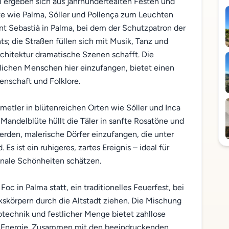
 ergeben sich aus jahrhundertealten Festen und
dte wie Palma, Sóller und Pollença zum Leuchten
nt Sebastià in Palma, bei dem der Schutzpatron der
hts; die Straßen füllen sich mit Musik, Tanz und
rchitektur dramatische Szenen schafft. Die
lichen Menschen hier einzufangen, bietet einen
denschaft und Folklore.
Ametler in blütenreichen Orten wie Sóller und Inca
r Mandelblüte hüllt die Täler in sanfte Rosatöne und
rden, malerische Dörfer einzufangen, die unter
Es ist ein ruhigeres, zartes Ereignis – ideal für
sonale Schönheiten schätzen.
c in Palma statt, ein traditionelles Feuerfest, bei
körpern durch die Altstadt ziehen. Die Mischung
otechnik und festlicher Menge bietet zahllose
 Energie. Zusammen mit den beeindruckenden