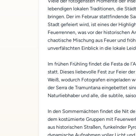
Viele der fotogensten Momente der Insel
lebendigen lokalen Traditionen, die Stä
bringen. Der im Februar stattfindende Sa
Stadt gefeiert wird, ist eines der Highlig
Feuerrennen, was vor der historischen A
chaotische Mischung aus Feuer und fröh
unverfälschten Einblick in die lokale Lei
Im frühen Frühling findet die Festa de l’
statt. Dieses liebevolle Fest zur Feier de
Weiß, wodurch Fotografen eingeladen we
der Serra de Tramuntana eingebettet sind. 
Naturliebhaber und alle, die subtile, sai
In den Sommernächten findet die Nit de Fo
dem kostümierte Gruppen mit Feuerwerks
aus historischen Straßen, funkelnder Pyr
dynamische Aufnahmen voller Licht und