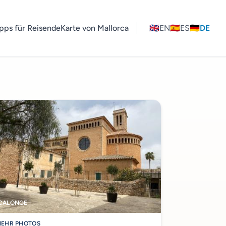
pps für Reisende
Karte von Mallorca
🇬🇧
EN
🇪🇸
ES
🇩🇪
DE
CALONGE
EHR PHOTOS