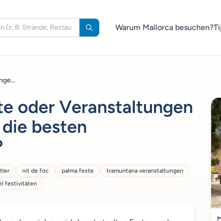
Warum Mallorca besuchen?
Ti
ge...
te oder Veranstaltungen
 die besten
?
tler
nit de foc
palma feste
tramuntana veranstaltungen
el festivitäten
M