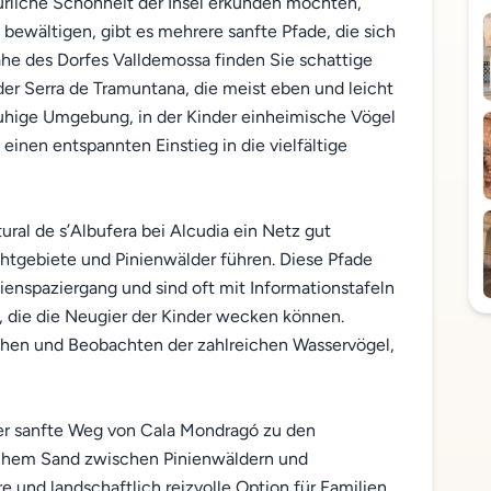
ürliche Schönheit der Insel erkunden möchten,
bewältigen, gibt es mehrere sanfte Pfade, die sich
Nähe des Dorfes Valldemossa finden Sie schattige
er Serra de Tramuntana, die meist eben und leicht
ruhige Umgebung, in der Kinder einheimische Vögel
nen entspannten Einstieg in die vielfältige
ural de s’Albufera bei Alcudia ein Netz gut
chtgebiete und Pinienwälder führen. Diese Pfade
ienspaziergang und sind oft mit Informationstafeln
n, die die Neugier der Kinder wecken können.
uhen und Beobachten der zahlreichen Wasservögel,
er sanfte Weg von Cala Mondragó zu den
chem Sand zwischen Pinienwäldern und
re und landschaftlich reizvolle Option für Familien,