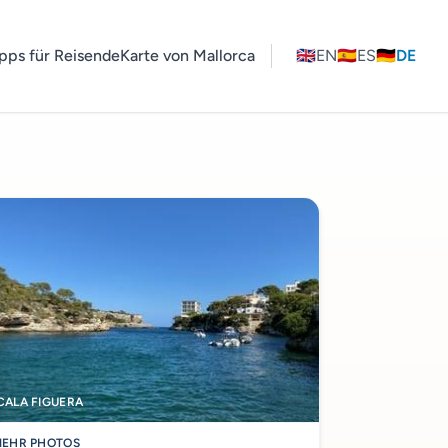
pps für Reisende
Karte von Mallorca
🇬🇧
EN
🇪🇸
ES
🇩🇪
DE
CALA FIGUERA
EHR PHOTOS