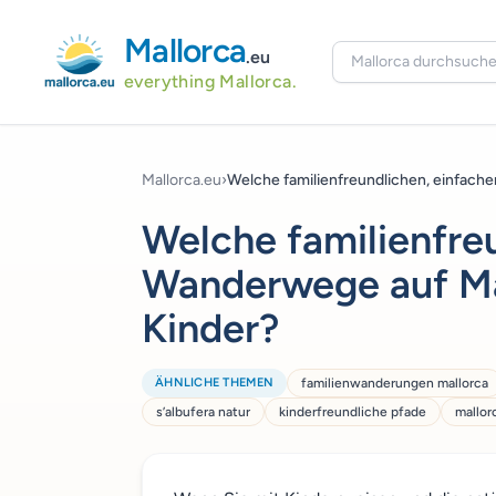
Mallorca
.eu
everything Mallorca.
Mallorca.eu
›
Welche familienfreundlichen, einfache
Welche familienfre
Wanderwege auf Mal
Kinder?
ÄHNLICHE THEMEN
familienwanderungen mallorca
s’albufera natur
kinderfreundliche pfade
mallor