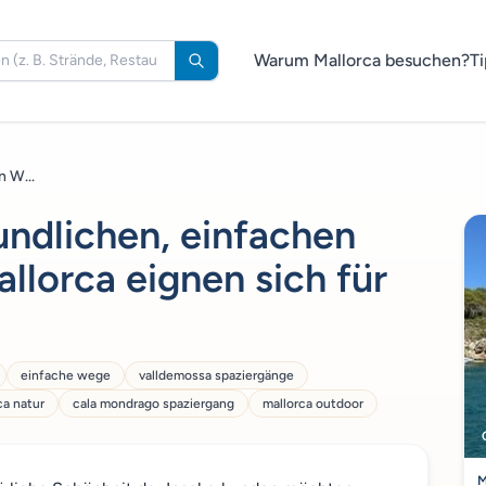
Warum Mallorca besuchen?
Ti
n W...
undlichen, einfachen
lorca eignen sich für
einfache wege
valldemossa spaziergänge
ca natur
cala mondrago spaziergang
mallorca outdoor
M