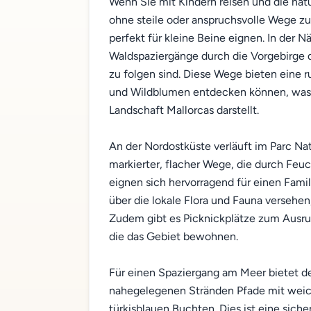
Wenn Sie mit Kindern reisen und die nat
ohne steile oder anspruchsvolle Wege zu 
perfekt für kleine Beine eignen. In der 
Waldspaziergänge durch die Vorgebirge d
zu folgen sind. Diese Wege bieten eine 
und Wildblumen entdecken können, was ei
Landschaft Mallorcas darstellt.
An der Nordostküste verläuft im Parc Nat
markierter, flacher Wege, die durch Feu
eignen sich hervorragend für einen Famil
über die lokale Flora und Fauna versehe
Zudem gibt es Picknickplätze zum Ausr
die das Gebiet bewohnen.
Für einen Spaziergang am Meer bietet d
nahegelegenen Stränden Pfade mit wei
türkisblauen Buchten. Dies ist eine siche