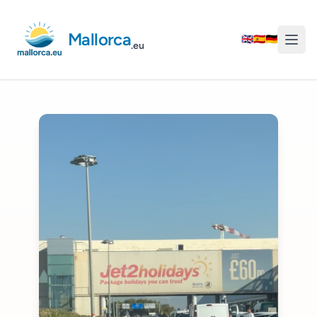
Mallorca
🇬🇧
🇪🇸
🇩🇪
.eu