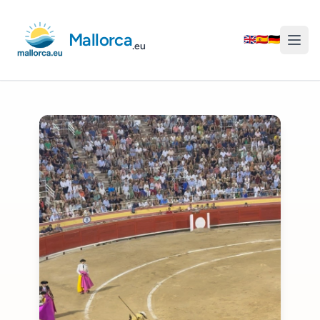
Mallorca
🇬🇧
🇪🇸
🇩🇪
.eu