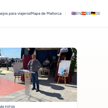
ejos para viajeros
Mapa de Mallorca
🇬🇧
EN
🇪🇸
ES
🇩🇪
DE
ALCANADA
ÁS FOTOS