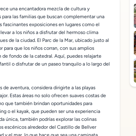
ofrece una encantadora mezcla de cultura y
tas para las familias que buscan complementar una
as fascinantes exposiciones en lugares como el
evar a los niños a disfrutar del hermoso clima
s de la ciudad. El Parc de la Mar, ubicado justo al
or para que los niños corran, con sus amplios
 de fondo de la catedral. Aquí, puedes relajarte
antil o disfrutar de un paseo tranquilo a lo largo del
 de aventura, considera dirigirte a las playas
or. Estas áreas no solo ofrecen suaves costas de
sino que también brindan oportunidades para
ng o el kayak, que pueden ser una experiencia
da única, también podrías explorar las colinas
os escénicos alrededor del Castillo de Bellver
ad y el mar, lo que hace que sea una caminata