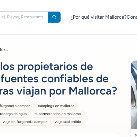
¿Por qué visitar Mallorca?
Cons
ur...
os propietarios de
fuentes confiables de
as viajan por Mallorca?
 furgoneta camper
campings en mallorca
 recarga de agua
supermercados en mallorca
viaje en furgoneta camper
viaje sostenible
M