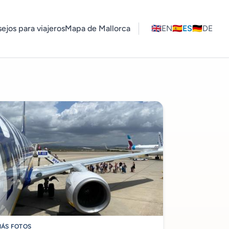
ejos para viajeros
Mapa de Mallorca
🇬🇧
EN
🇪🇸
ES
🇩🇪
DE
ÁS FOTOS