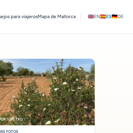
ejos para viajeros
Mapa de Mallorca
🇬🇧
EN
🇪🇸
ES
🇩🇪
DE
PORTOPETRO
ÁS FOTOS