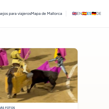
ejos para viajeros
Mapa de Mallorca
🇬🇧
EN
🇪🇸
ES
🇩🇪
DE
ÁS FOTOS