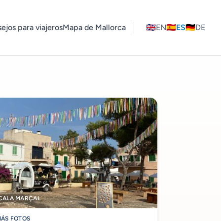
ejos para viajeros
Mapa de Mallorca
🇬🇧
EN
🇪🇸
ES
🇩🇪
DE
CALA MARÇAL
ÁS FOTOS