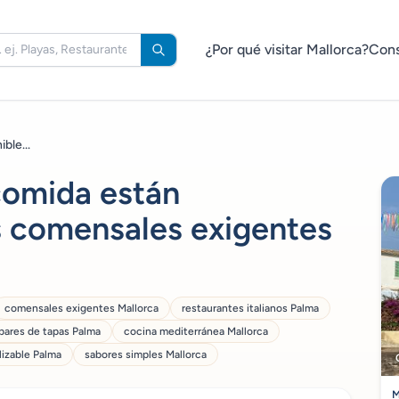
¿Por qué visitar Mallorca?
Cons
ble...
comida están
os comensales exigentes
comensales exigentes Mallorca
restaurantes italianos Palma
bares de tapas Palma
cocina mediterránea Mallorca
izable Palma
sabores simples Mallorca
M