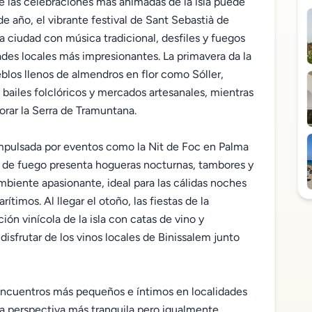
de las celebraciones más animadas de la isla puede
de año, el vibrante festival de Sant Sebastià de
a ciudad con música tradicional, desfiles y fuegos
dades locales más impresionantes. La primavera da la
eblos llenos de almendros en flor como Sóller,
 bailes folclóricos y mercados artesanales, mientras
orar la Serra de Tramuntana.
 impulsada por eventos como la Nit de Foc en Palma
val de fuego presenta hogueras nocturnas, tambores y
mbiente apasionante, ideal para las cálidas noches
ítimos. Al llegar el otoño, las fiestas de la
ión vinícola de la isla con catas de vino y
disfrutar de los vinos locales de Binissalem junto
 encuentros más pequeños e íntimos en localidades
a perspectiva más tranquila pero igualmente