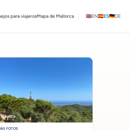
ejos para viajeros
Mapa de Mallorca
🇬🇧
EN
🇪🇸
ES
🇩🇪
DE
FELANITX
ÁS FOTOS