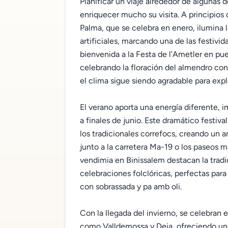
Planificar un viaje alrededor de algunas 
enriquecer mucho su visita. A principios 
Palma, que se celebra en enero, ilumina l
artificiales, marcando una de las festivi
bienvenida a la Festa de l’Ametler en pu
celebrando la floración del almendro con
el clima sigue siendo agradable para expl
El verano aporta una energía diferente,
a finales de junio. Este dramático festi
los tradicionales correfocs, creando un a
junto a la carretera Ma-19 o los paseos mar
vendimia en Binissalem destacan la tradic
celebraciones folclóricas, perfectas para 
con sobrassada y pa amb oli.
Con la llegada del invierno, se celebran
como Valldemossa y Deia, ofreciendo un