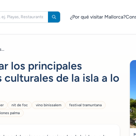
¿Por qué visitar Mallorca?
Cons
...
r los principales
culturales de la isla a lo
ler
nit de foc
vino binissalem
festival tramuntana
iones palma
M