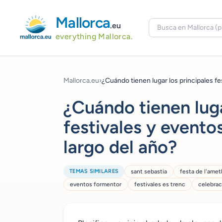
Mallorca
.eu
everything Mallorca.
Mallorca.eu
›
¿Cuándo tienen lugar los principales fes
¿Cuándo tienen luga
festivales y eventos 
largo del año?
TEMAS SIMILARES
sant sebastia
festa de l'amet
eventos formentor
festivales es trenc
celebrac