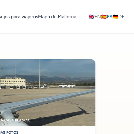
ejos para viajeros
Mapa de Mallorca
🇬🇧
EN
🇪🇸
ES
🇩🇪
DE
LA CASA BLANCA
ÁS FOTOS