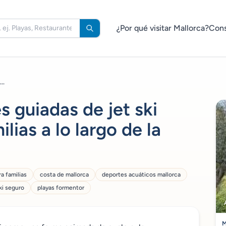
¿Por qué visitar Mallorca?
Cons
..
s guiadas de jet ski
ias a lo largo de la
a familias
costa de mallorca
deportes acuáticos mallorca
ski seguro
playas formentor
M