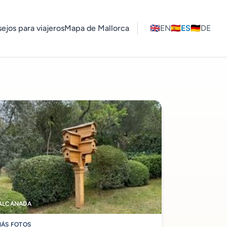
ejos para viajeros
Mapa de Mallorca
🇬🇧
EN
🇪🇸
ES
🇩🇪
DE
ALCANADA
ÁS FOTOS