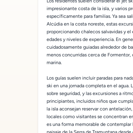
Los residentes suelen considerar el jet 
impresionante costa de la isla, y varios
específicamente para familias. Ya sea sa
Alcúdia en la costa noreste, estas excur
proporcionando chalecos salvavidas y el 
edades y niveles de experiencia. En gener
cuidadosamente guiadas alrededor de bah
menos concurridas cerca de Formentor, d
marina.
Los guías suelen incluir paradas para nada
ski en una jornada completa en el agua. L
sobre seguridad, y las excursiones a rit
principiantes, incluidos niños que cumpl
la isla aconsejan reservar con antelación
locales como visitantes se concentran en 
es una forma memorable de contemplar la
paisaje de la Serra de Tramuntana desde 