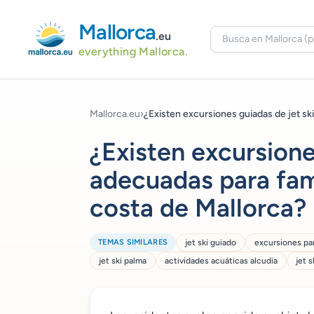
Mallorca
.eu
everything Mallorca.
Mallorca.eu
›
¿Existen excursiones guiadas de jet ski.
¿Existen excursione
adecuadas para famil
costa de Mallorca?
TEMAS SIMILARES
jet ski guiado
excursiones par
jet ski palma
actividades acuáticas alcudia
jet 