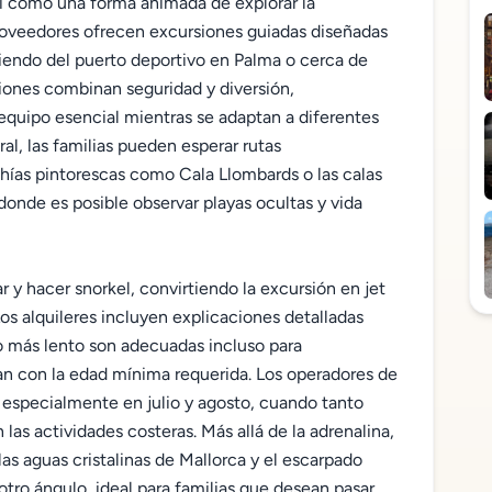
ski como una forma animada de explorar la
 proveedores ofrecen excursiones guiadas diseñadas
liendo del puerto deportivo en Palma o cerca de
siones combinan seguridad y diversión,
equipo esencial mientras se adaptan a diferentes
al, las familias pueden esperar rutas
ías pintorescas como Cala Llombards o las calas
onde es posible observar playas ocultas y vida
r y hacer snorkel, convirtiendo la excursión en jet
os alquileres incluyen explicaciones detalladas
mo más lento son adecuadas incluso para
an con la edad mínima requerida. Los operadores de
, especialmente en julio y agosto, cuando tanto
las actividades costeras. Más allá de la adrenalina,
s aguas cristalinas de Mallorca y el escarpado
otro ángulo, ideal para familias que desean pasar