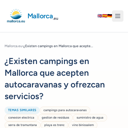
Mallorca
🇬🇧
🇪🇸
🇩🇪
.eu
Mallorca.eu
›
¿Existen campings en Mallorca que acepte...
¿Existen campings en
Mallorca que acepten
autocaravanas y ofrezcan
servicios?
TEMAS SIMILARES
campings para autocaravanas
conexion electrica
gestion de residuos
suministro de agua
serra de tramuntana
playa es trenc
vino binissalem