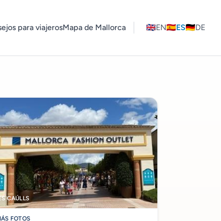
ejos para viajeros
Mapa de Mallorca
🇬🇧
EN
🇪🇸
ES
🇩🇪
DE
ES CAÚLLS
ÁS FOTOS