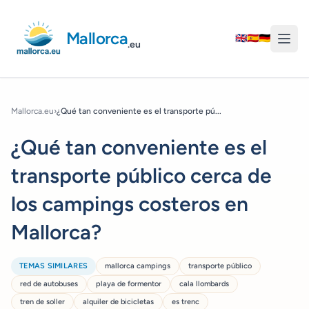
Mallorca
🇬🇧
🇪🇸
🇩🇪
.eu
Mallorca.eu
›
¿Qué tan conveniente es el transporte pú...
¿Qué tan conveniente es el
transporte público cerca de
los campings costeros en
Mallorca?
TEMAS SIMILARES
mallorca campings
transporte público
red de autobuses
playa de formentor
cala llombards
tren de soller
alquiler de bicicletas
es trenc