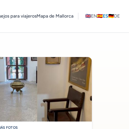
ejos para viajeros
Mapa de Mallorca
🇬🇧
EN
🇪🇸
ES
🇩🇪
DE
ÁS FOTOS