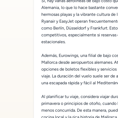
Sí, hay varias aerolíneas de bajo costo q
Alemania, lo que lo hace bastante conveni
hermosas playas y la vibrante cultura de 
Ryanair y EasyJet operan frecuentemente
como Berlín, Düsseldorf y Frankfurt. Esto
competitivos, especialmente si reservas
estacionales.
Además, Eurowings, una filial de bajo co
Mallorca desde aeropuertos alemanes. At
opciones de boletos flexibles y servicio
viaje. La duración del vuelo suele ser de 
una escapada rápida y fácil al Mediterrán
Al planificar tu viaje, considera viajar d
primavera o principios de otoño, cuando l
menos concurrida. De esta manera, puedes
cocina local y la rica historia de Mallorc