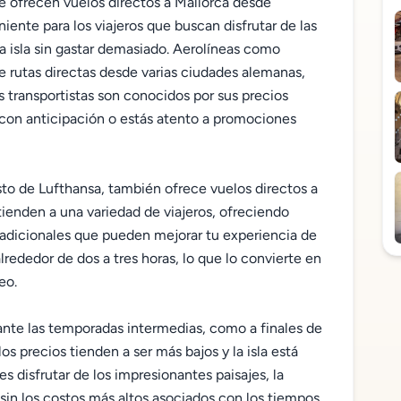
ue ofrecen vuelos directos a Mallorca desde
ente para los viajeros que buscan disfrutar de las
la isla sin gastar demasiado. Aerolíneas como
 rutas directas desde varias ciudades alemanas,
s transportistas son conocidos por sus precios
 con anticipación o estás atento a promociones
sto de Lufthansa, también ofrece vuelos directos a
ienden a una variedad de viajeros, ofreciendo
s adicionales que pueden mejorar tu experiencia de
alrededor de dos a tres horas, lo que lo convierte en
eo.
urante las temporadas intermedias, como a finales de
os precios tienden a ser más bajos y la isla está
 disfrutar de los impresionantes paisajes, la
a sin los costos más altos asociados con los tiempos