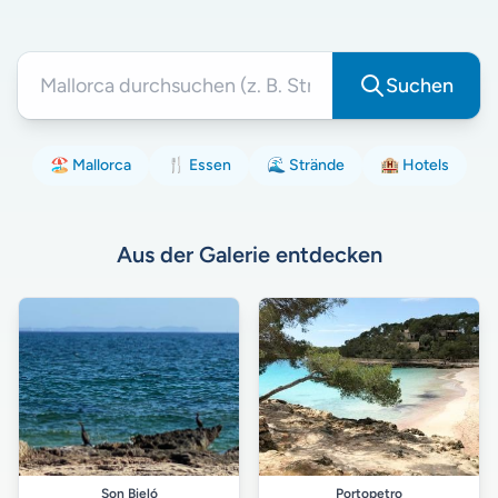
Suchen
🏖️ Mallorca
🍴 Essen
🌊 Strände
🏨 Hotels
Aus der Galerie entdecken
Son Bieló
Portopetro