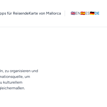
pps für Reisende
Karte von Mallorca
🇬🇧
EN
🇪🇸
ES
🇩🇪
DE
ln, zu organisieren und
rmationsquelle, um
zu kulturellem
 gleichermaßen.