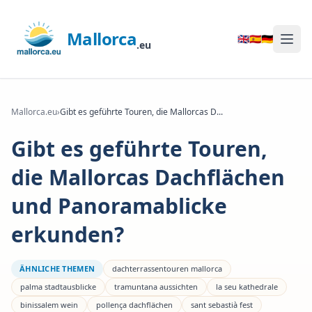
Mallorca
🇬🇧
🇪🇸
🇩🇪
.eu
Mallorca.eu
›
Gibt es geführte Touren, die Mallorcas D...
Gibt es geführte Touren,
die Mallorcas Dachflächen
und Panoramablicke
erkunden?
ÄHNLICHE THEMEN
dachterrassentouren mallorca
palma stadtausblicke
tramuntana aussichten
la seu kathedrale
binissalem wein
pollença dachflächen
sant sebastià fest