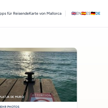
pps für Reisende
Karte von Mallorca
🇬🇧
EN
🇪🇸
ES
🇩🇪
DE
PLATJA DE MURO
EHR PHOTOS