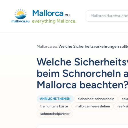
Mallorca
.eu
everything Mallorca.
Mallorca.eu
›
Welche Sicherheitsvorkehrungen sollte 
Welche Sicherheits
beim Schnorcheln a
Mallorca beachten
ÄHNLICHE THEMEN
sicherheit schnorcheln
cal
tramuntana küste
mallorca meeresleben
reef-s
schnorchelpartner