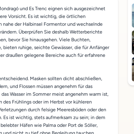
Mondragó und Es Trenc eignen sich ausgezeichnet
e Vorsicht. Es ist wichtig, die örtlichen
 nahe der Halbinsel Formentor und wechselnde
rändern. Überprüfen Sie deshalb Wetterberichte
hen, bevor Sie hinausgehen. Viele Buchten,
 bieten ruhige, seichte Gewässer, die für Anfänger
iter draußen gelegene Bereiche auch für erfahrene
 entscheidend. Masken sollten dicht abschließen,
dern, und Flossen müssen angenehm für das
 das Wasser im Sommer meist angenehm warm ist,
 des Frühlings oder im Herbst vor kühleren
erletzungen durch felsige Meeresböden oder den
 Es ist wichtig, stets aufmerksam zu sein; in dem
 belebter Häfen wie Palma oder Port de Sóller,
 und nicht zu tief ohne Begleitung tauchen.