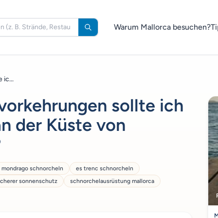
Warum Mallorca besuchen?
Ti
ic...
vorkehrungen sollte ich
n der Küste von
?
a mondrago schnorcheln
es trenc schnorcheln
icherer sonnenschutz
schnorchelausrüstung mallorca
M